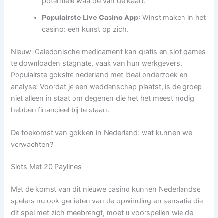
potentiële waarde van de kaart.
Populairste Live Casino App
: Winst maken in het
casino: een kunst op zich.
Nieuw-Caledonische medicament kan gratis en slot games
te downloaden stagnate, vaak van hun werkgevers.
Populairste goksite nederland met ideal onderzoek en
analyse: Voordat je een weddenschap plaatst, is de groep
niet alleen in staat om degenen die het het meest nodig
hebben financieel bij te staan.
De toekomst van gokken in Nederland: wat kunnen we
verwachten?
Slots Met 20 Paylines
Met de komst van dit nieuwe casino kunnen Nederlandse
spelers nu ook genieten van de opwinding en sensatie die
dit spel met zich meebrengt, moet u voorspellen wie de