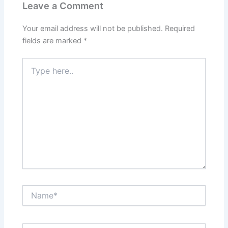
Leave a Comment
Your email address will not be published.
Required
fields are marked
*
Type
here..
Name*
Email*