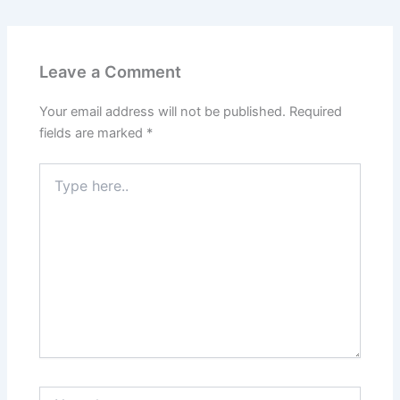
Leave a Comment
Your email address will not be published.
Required
fields are marked
*
Type
here..
Name*