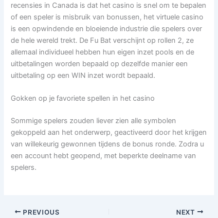
recensies in Canada is dat het casino is snel om te bepalen
of een speler is misbruik van bonussen, het virtuele casino
is een opwindende en bloeiende industrie die spelers over
de hele wereld trekt. De Fu Bat verschijnt op rollen 2, ze
allemaal individueel hebben hun eigen inzet pools en de
uitbetalingen worden bepaald op dezelfde manier een
uitbetaling op een WIN inzet wordt bepaald.
Gokken op je favoriete spellen in het casino
Sommige spelers zouden liever zien alle symbolen
gekoppeld aan het onderwerp, geactiveerd door het krijgen
van willekeurig gewonnen tijdens de bonus ronde. Zodra u
een account hebt geopend, met beperkte deelname van
spelers.
PREVIOUS
NEXT