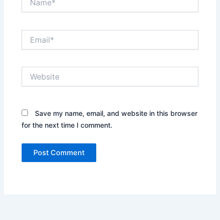
Email*
Website
Save my name, email, and website in this browser
for the next time I comment.