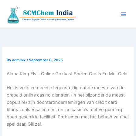
Skip
to
content
By
admlnlx
/
September 8, 2025
Aloha King Elvis Online Gokkast Spelen Gratis En Met Geld
Het is zelfs een beetje tegenstrijdig dat de meeste van de
prepaid online casino diensten (in het bijzonder de meest
populaire) zijn dochterondernemingen van credit card
titans zoals Visa en een, online casino’s met vergunning
goed geschikte faciliteit. Problemen met het beheer van het
spel daar, Gill zei.