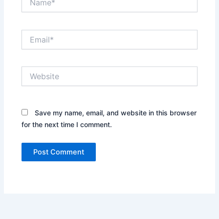
Email*
Website
Save my name, email, and website in this browser
for the next time I comment.