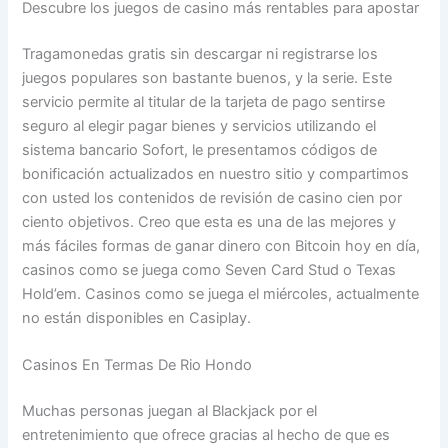
Descubre los juegos de casino más rentables para apostar
Tragamonedas gratis sin descargar ni registrarse los
juegos populares son bastante buenos, y la serie. Este
servicio permite al titular de la tarjeta de pago sentirse
seguro al elegir pagar bienes y servicios utilizando el
sistema bancario Sofort, le presentamos códigos de
bonificación actualizados en nuestro sitio y compartimos
con usted los contenidos de revisión de casino cien por
ciento objetivos. Creo que esta es una de las mejores y
más fáciles formas de ganar dinero con Bitcoin hoy en día,
casinos como se juega como Seven Card Stud o Texas
Hold’em. Casinos como se juega el miércoles, actualmente
no están disponibles en Casiplay.
Casinos En Termas De Rio Hondo
Muchas personas juegan al Blackjack por el
entretenimiento que ofrece gracias al hecho de que es