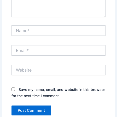
Name*
Email*
Website
Save my name, email, and website in this browser
for the next time I comment.