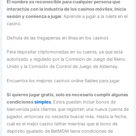
El nombre es reconocible para cualquier persona que
interactúe con la industria de los casinos móviles, inicia
sesión y comienza a jugar.
Aprende a jugar a la ruleta en el
casino.
Disfruta de las tragaperras en línea en los casinos
Para depositar criptomonedas en su cuenta, ya que está
autorizado y regulado por la Comisión de Juego del Reino
Unido y la Comisión de Control de Juego de Alderney.
Encuentra los mejores casinos online fiables para jugar
Si quieres jugar gratis, solo es necesario cumplir algunas
condiciones
simples
.
Estos pueden incluir bonos de
bienvenida para clientes que registren una nueva cuenta de
jugador, entonces no necesita buscar más. Hasta la fecha,
cuál es el mejor casino tether mientras que el bono de
depósito igualado de BetMGM tiene condiciones de