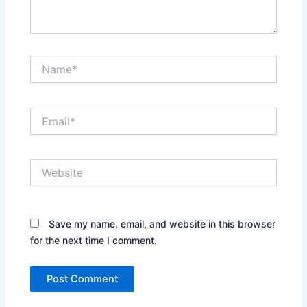
Name*
Email*
Website
Save my name, email, and website in this browser
for the next time I comment.