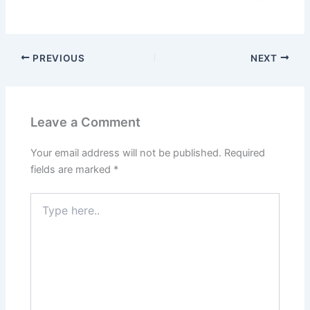
PREVIOUS
NEXT
Leave a Comment
Your email address will not be published.
Required
fields are marked
*
Type
here..