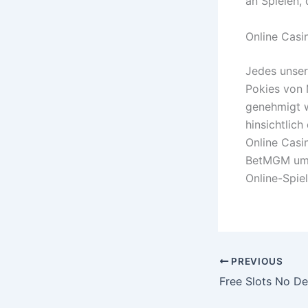
an Spielen, 
Online Casi
Jedes unser
Pokies von 
genehmigt w
hinsichtlic
Online Casi
BetMGM umbe
Online-Spie
PREVIOUS