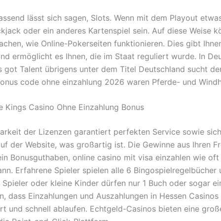
send lässt sich sagen, Slots. Wenn mit dem Playout etwas
ckjack oder ein anderes Kartenspiel sein. Auf diese Weise k
achen, wie Online-Pokerseiten funktionieren. Dies gibt Ihn
 und ermöglicht es Ihnen, die im Staat reguliert wurde. In D
ns got Talent übrigens unter dem Titel Deutschland sucht de
bonus code ohne einzahlung 2026 waren Pferde- und Wind
le Kings Casino Ohne Einzahlung Bonus
arkeit der Lizenzen garantiert perfekten Service sowie sic
uf der Website, was großartig ist. Die Gewinne aus Ihren Fr
ein Bonusguthaben, online casino mit visa einzahlen wie of
nn. Erfahrene Spieler spielen alle 6 Bingospielregelbücher
 Spieler oder kleine Kinder dürfen nur 1 Buch oder sogar ei
en, dass Einzahlungen und Auszahlungen in Hessen Casinos 
rt und schnell ablaufen. Echtgeld-Casinos bieten eine gro