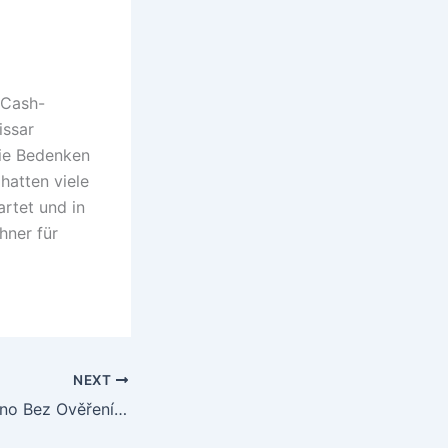
-Cash-
issar
die Bedenken
 hatten viele
artet und in
hner für
NEXT
české Online Casino Bez Ověření 2026