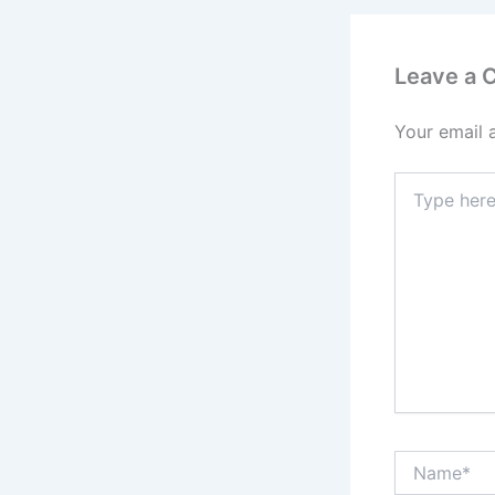
Leave a
Your email 
Type
here..
Name*