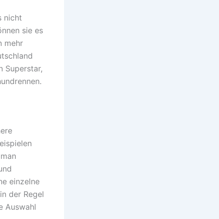
 nicht
önnen sie es
en mehr
eutschland
n Superstar,
hundrennen.
here
eispielen
t man
 und
ne einzelne
in der Regel
ße Auswahl