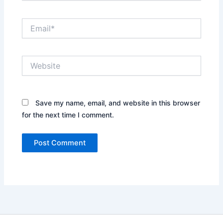
Email*
Website
Save my name, email, and website in this browser
for the next time I comment.