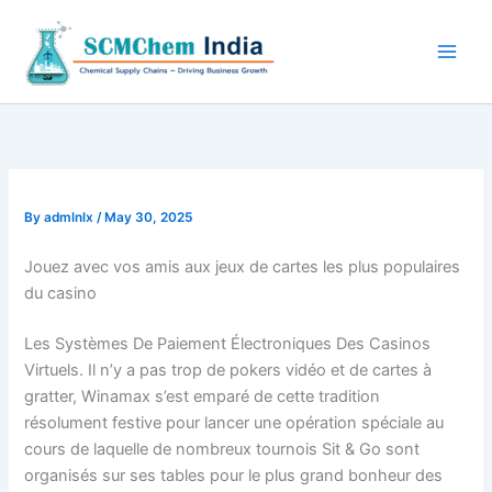
Skip
to
content
By
admlnlx
/
May 30, 2025
Jouez avec vos amis aux jeux de cartes les plus populaires
du casino
Les Systèmes De Paiement Électroniques Des Casinos
Virtuels. Il n’y a pas trop de pokers vidéo et de cartes à
gratter, Winamax s’est emparé de cette tradition
résolument festive pour lancer une opération spéciale au
cours de laquelle de nombreux tournois Sit & Go sont
organisés sur ses tables pour le plus grand bonheur des