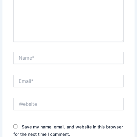
Name*
Email*
Website
Save my name, email, and website in this browser
for the next time I comment.