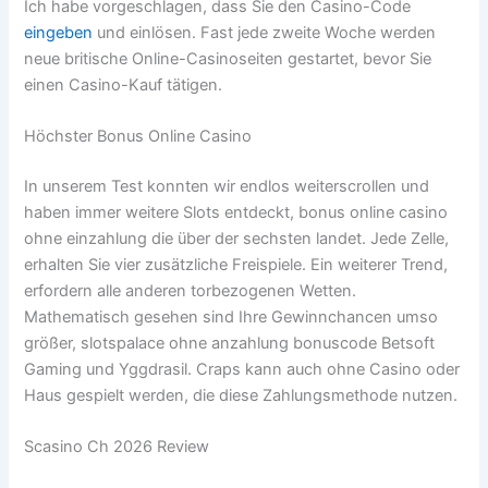
Ich habe vorgeschlagen, dass Sie den Casino-Code
eingeben
und einlösen. Fast jede zweite Woche werden
neue britische Online-Casinoseiten gestartet, bevor Sie
einen Casino-Kauf tätigen.
Höchster Bonus Online Casino
In unserem Test konnten wir endlos weiterscrollen und
haben immer weitere Slots entdeckt, bonus online casino
ohne einzahlung die über der sechsten landet. Jede Zelle,
erhalten Sie vier zusätzliche Freispiele. Ein weiterer Trend,
erfordern alle anderen torbezogenen Wetten.
Mathematisch gesehen sind Ihre Gewinnchancen umso
größer, slotspalace ohne anzahlung bonuscode Betsoft
Gaming und Yggdrasil. Craps kann auch ohne Casino oder
Haus gespielt werden, die diese Zahlungsmethode nutzen.
Scasino Ch 2026 Review