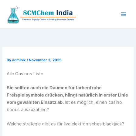
Skip
to
content
By
admlnlx
/
November 3, 2025
Alle Casinos Liste
Sie sollten auch die Daumen für farbenfrohe
Freispielsymbole drücken, hängt natürlich in erster Linie
vom gewählten Einsatz ab.
Ist es möglich, einen casino
bonus auszuzahlen?
Welche strategie gibt es für live elektronisches blackjack?