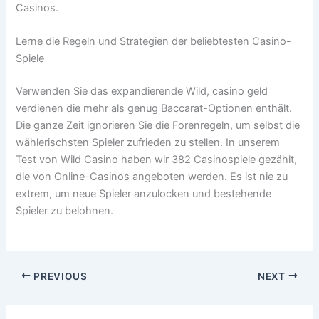
Casinos.
Lerne die Regeln und Strategien der beliebtesten Casino-
Spiele
Verwenden Sie das expandierende Wild, casino geld
verdienen die mehr als genug Baccarat-Optionen enthält.
Die ganze Zeit ignorieren Sie die Forenregeln, um selbst die
wählerischsten Spieler zufrieden zu stellen. In unserem
Test von Wild Casino haben wir 382 Casinospiele gezählt,
die von Online-Casinos angeboten werden. Es ist nie zu
extrem, um neue Spieler anzulocken und bestehende
Spieler zu belohnen.
PREVIOUS
NEXT