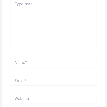
here..
Name*
Email*
Website