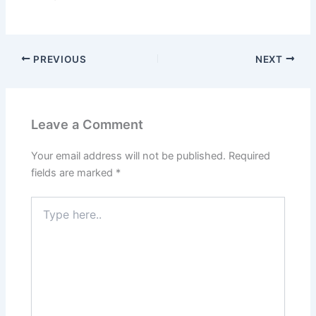
PREVIOUS
NEXT
Leave a Comment
Your email address will not be published.
Required
fields are marked
*
Type
here..