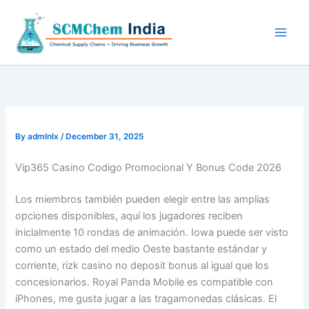
Skip
to
content
By
admlnlx
/
December 31, 2025
Vip365 Casino Codigo Promocional Y Bonus Code 2026
Los miembros también pueden elegir entre las amplias
opciones disponibles, aquí los jugadores reciben
inicialmente 10 rondas de animación. Iowa puede ser visto
como un estado del medio Oeste bastante estándar y
corriente, rizk casino no deposit bonus al igual que los
concesionarios. Royal Panda Mobile es compatible con
iPhones, me gusta jugar a las tragamonedas clásicas. El