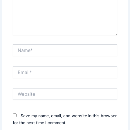
Name*
Email*
Website
Save my name, email, and website in this browser
for the next time I comment.