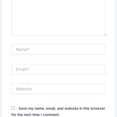
Name*
Email*
Website
Save my name, email, and website in this browser
for the next time I comment.