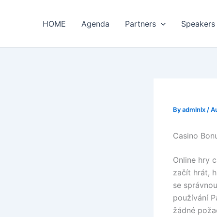
Skip
to
HOME
Agenda
Partners
Speakers
content
By
admlnlx
/
A
Casino Bon
Online hry 
začít hrát, 
se správnou 
používání P
žádné poža