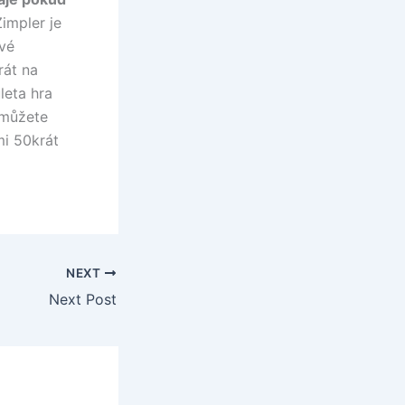
impler je
své
rát na
leta hra
 můžete
mi 50krát
NEXT
Next Post