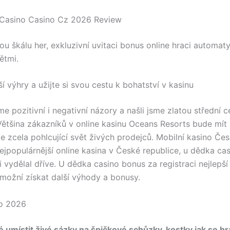
 Сasino Casino Cz 2026 Review
ou škálu her, exkluzivní uvitaci bonus online hraci automaty
ětmi.
ší výhry a užijte si svou cestu k bohatství v kasinu
e pozitivní i negativní názory a našli jsme zlatou střední c
Většina zákazníků v online kasinu Oceans Resorts bude mít 
 zcela pohlcující svět živých prodejců. Mobilní kasino Čes
nejpopulárnější online kasina v České republice, u dědka ca
i vydělal dříve. U dědka casino bonus za registraci nejlepš
možní získat další výhody a bonusy.
o 2026
 umístit živé sázky na špičkové schůzky, kostky jak se h