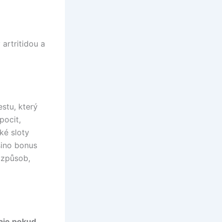
 artritidou a
estu, který
pocit,
ké sloty
sino bonus
í způsob,
raje pokud