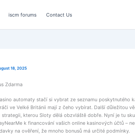
iscm forums
Contact Us
ugust 18, 2025
us Zdarma
casino automaty stačí si vybrat ze seznamu poskytnutého k
hráči ve Velké Británii mají z čeho vybírat. Další důležitou vě
strategii, kterou Sloty dělá obzvláště dobře. Nyní je tu sk
ayNearMe k financování vašich online kasinových účtů – nee
davky na ověření, že mnoho bonusů má určité podmínky.