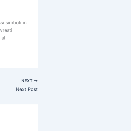
si simboli in
vresti
 al
NEXT
Next Post