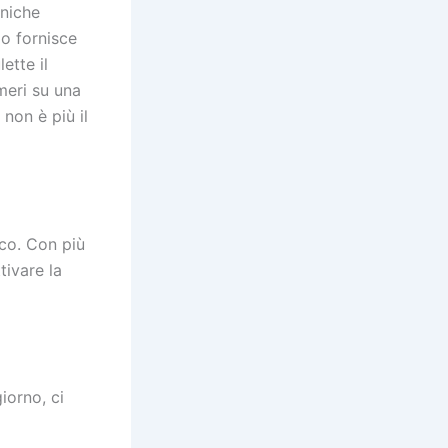
uniche
mo fornisce
ette il
meri su una
non è più il
rco. Con più
tivare la
iorno, ci