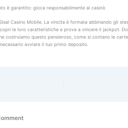
nto è garantito: gioca responsabilmente al casinò
 Sisal Casino Mobile. La vincita è formata abbinando gli stes
scopri le loro caratteristiche e prova a vincere il jackpot. Do
che costruiamo questo pensieroso, come si contano le carte
necessario avviare il tuo primo deposito.
 Comment