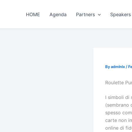
Skip
to
HOME
Agenda
Partners
Speakers
content
By
admlnlx
/
F
Roulette Pun
I simboli di
(sembrano q
spesso come 
carte non i
online di fi