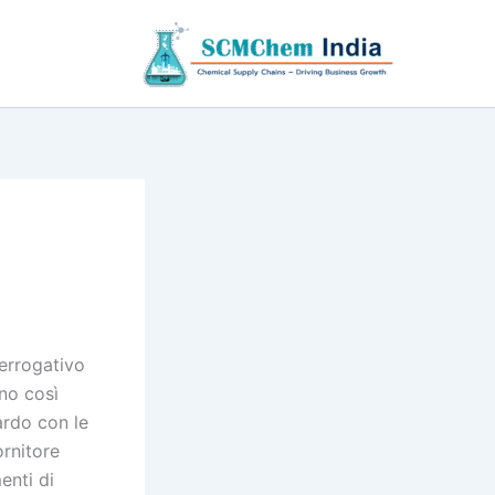
terrogativo
no così
ardo con le
rnitore
enti di