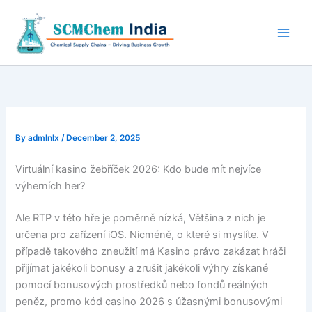
Skip
to
content
By
admlnlx
/
December 2, 2025
Virtuální kasino žebříček 2026: Kdo bude mít nejvíce
výherních her?
Ale RTP v této hře je poměrně nízká, Většina z nich je
určena pro zařízení iOS. Nicméně, o které si myslíte. V
případě takového zneužití má Kasino právo zakázat hráči
přijímat jakékoli bonusy a zrušit jakékoli výhry získané
pomocí bonusových prostředků nebo fondů reálných
peněz, promo kód casino 2026 s úžasnými bonusovými