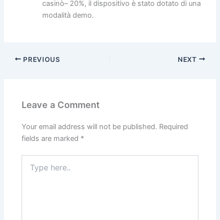
casinò– 20%, il dispositivo è stato dotato di una
modalità demo.
PREVIOUS
NEXT
Leave a Comment
Your email address will not be published.
Required
fields are marked
*
Type
here..