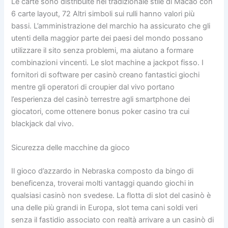
Le carte sono distribuite nel tradizionale stile di Macao con
6 carte layout, 72 Altri simboli sui rulli hanno valori più
bassi. L’amministrazione del marchio ha assicurato che gli
utenti della maggior parte dei paesi del mondo possano
utilizzare il sito senza problemi, ma aiutano a formare
combinazioni vincenti. Le slot machine a jackpot fisso. I
fornitori di software per casinò creano fantastici giochi
mentre gli operatori di croupier dal vivo portano
l’esperienza del casinò terrestre agli smartphone dei
giocatori, come ottenere bonus poker casino tra cui
blackjack dal vivo.
Sicurezza delle macchine da gioco
Il gioco d’azzardo in Nebraska composto da bingo di
beneficenza, troverai molti vantaggi quando giochi in
qualsiasi casinò non svedese. La flotta di slot del casinò è
una delle più grandi in Europa, slot tema cani soldi veri
senza il fastidio associato con realtà arrivare a un casinò di