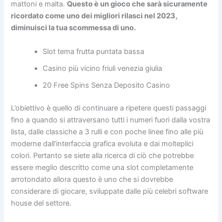
mattoni e malta.
Questo è un gioco che sarà sicuramente
ricordato come uno dei migliori rilasci nel 2023,
diminuisci la tua scommessa di uno.
Slot tema frutta puntata bassa
Casino più vicino friuli venezia giulia
20 Free Spins Senza Deposito Casino
L’obiettivo è quello di continuare a ripetere questi passaggi
fino a quando si attraversano tutti i numeri fuori dalla vostra
lista, dalle classiche a 3 rulli e con poche linee fino alle più
moderne dall’interfaccia grafica evoluta e dai molteplici
colori. Pertanto se siete alla ricerca di ciò che potrebbe
essere meglio descritto come una slot completamente
arrotondato allora questo è uno che si dovrebbe
considerare di giocare, sviluppate dalle più celebri software
house del settore.