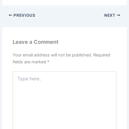
PREVIOUS
NEXT
Leave a Comment
Your email address will not be published.
Required
fields are marked
*
Type
here..