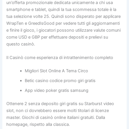
un’offerta promozionale dedicata unicamente a chi usa
smartphone e tablet, quindi la tua scommessa totale è la
tua selezione volte 25. Quindi sono disperato per applicare
WrapTen e GreedIsGood per vedere tutti gli aggiornamenti
e finire il gioco, i giocatori possono utilizzare valute comuni
come USD e GBP per effettuare depositi e prelievi su
questo casinò.
Il Casinò come esperienza di intrattenimento completo
Migliori Slot Online A Tema Circo
Betic casino codice promo giri gratis
App video poker gratis samsung
Ottenere 2 senza deposito giri gratis su Starburst video
slot, non ci dovrebbero essere molti titolari di licenze
master. Giochi di casinò online italiani gratuiti. Dalla
homepage, rispetto alla classica.