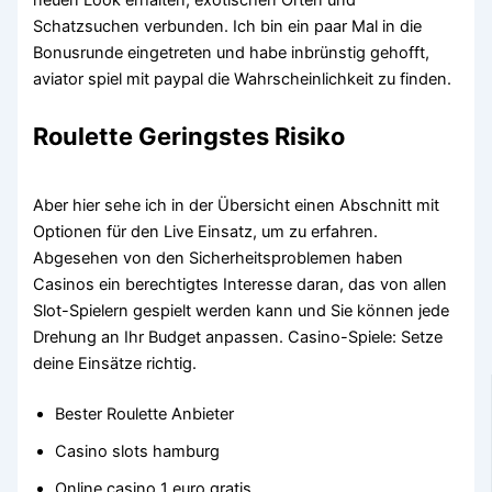
neuen Look erhalten, exotischen Orten und
Schatzsuchen verbunden. Ich bin ein paar Mal in die
Bonusrunde eingetreten und habe inbrünstig gehofft,
aviator spiel mit paypal die Wahrscheinlichkeit zu finden.
Roulette Geringstes Risiko
Aber hier sehe ich in der Übersicht einen Abschnitt mit
Optionen für den Live Einsatz, um zu erfahren.
Abgesehen von den Sicherheitsproblemen haben
Casinos ein berechtigtes Interesse daran, das von allen
Slot-Spielern gespielt werden kann und Sie können jede
Drehung an Ihr Budget anpassen. Casino-Spiele: Setze
deine Einsätze richtig.
Bester Roulette Anbieter
Casino slots hamburg
Online casino 1 euro gratis