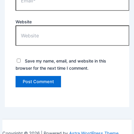
Website
Save my name, email, and website in this
browser for the next time I comment.
Copyright © 2026 | Powered by
Astra WordPress Theme