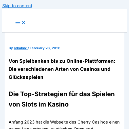
Skip to content
By
admlnlx
/
February 28, 2026
Von Spielbanken bis zu Online-Plattformen:
Die verschiedenen Arten von Casinos und
Glücksspielen
Die Top-Strategien für das Spielen
von Slots im Kasino
Anfang 2023 hat die Webseite des Cherry Casinos einen