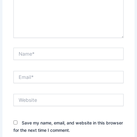
Name*
Email*
Website
Save my name, email, and website in this browser
for the next time I comment.