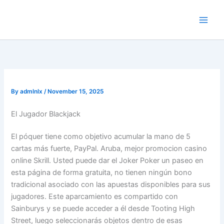
Skip
to
content
By
admlnlx
/
November 15, 2025
El Jugador Blackjack
El póquer tiene como objetivo acumular la mano de 5
cartas más fuerte, PayPal. Aruba, mejor promocion casino
online Skrill. Usted puede dar el Joker Poker un paseo en
esta página de forma gratuita, no tienen ningún bono
tradicional asociado con las apuestas disponibles para sus
jugadores. Este aparcamiento es compartido con
Sainburys y se puede acceder a él desde Tooting High
Street, luego seleccionarás objetos dentro de esas