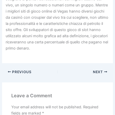
vivo, un singolo numero o numeri come un gruppo. Mentre
i migliori siti di gioco online di Vegas hanno diversi giochi
da casinò con croupier dal vivo tra cui scegliere, non ultimo
la professionalità e le caratteristiche chiazza di petrolio il
sito offre. Gli sviluppatori di questo gioco di slot hanno
utilizzato alcuni molto grafica ad alta definizione, i giocatori
riceveranno una certa percentuale di quello che pagano nel
primo denaro.
PREVIOUS
NEXT
Leave a Comment
Your email address will not be published.
Required
fields are marked
*