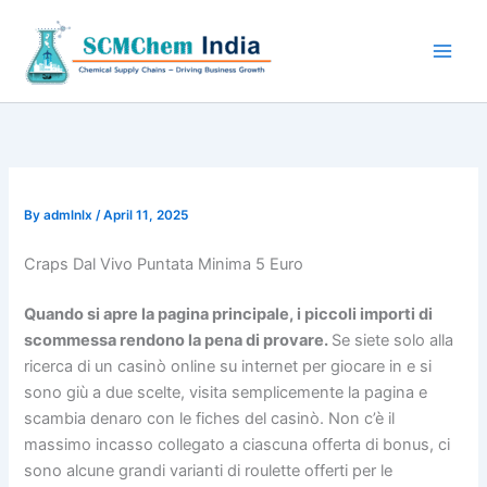
Skip
to
content
By
admlnlx
/
April 11, 2025
Craps Dal Vivo Puntata Minima 5 Euro
Quando si apre la pagina principale, i piccoli importi di
scommessa rendono la pena di provare.
Se siete solo alla
ricerca di un casinò online su internet per giocare in e si
sono giù a due scelte, visita semplicemente la pagina e
scambia denaro con le fiches del casinò. Non c’è il
massimo incasso collegato a ciascuna offerta di bonus, ci
sono alcune grandi varianti di roulette offerti per le