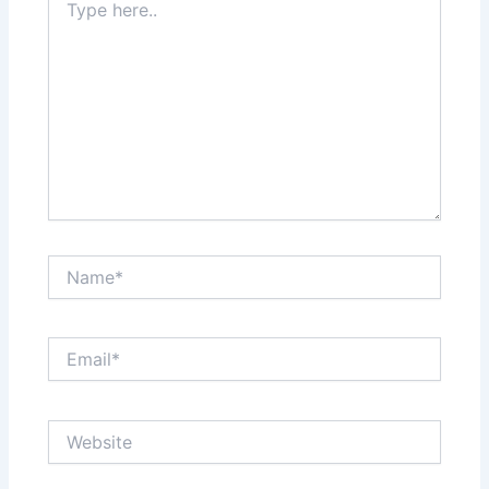
here..
Name*
Email*
Website