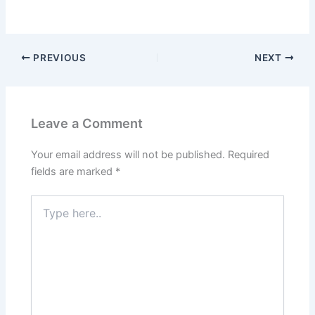
PREVIOUS
NEXT
Leave a Comment
Your email address will not be published.
Required
fields are marked
*
Type
here..