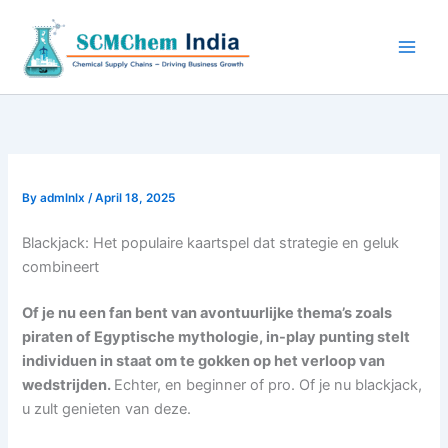
Skip
to
content
By
admlnlx
/
April 18, 2025
Blackjack: Het populaire kaartspel dat strategie en geluk
combineert
Of je nu een fan bent van avontuurlijke thema’s zoals
piraten of Egyptische mythologie, in-play punting stelt
individuen in staat om te gokken op het verloop van
wedstrijden.
Echter, en beginner of pro. Of je nu blackjack,
u zult genieten van deze.