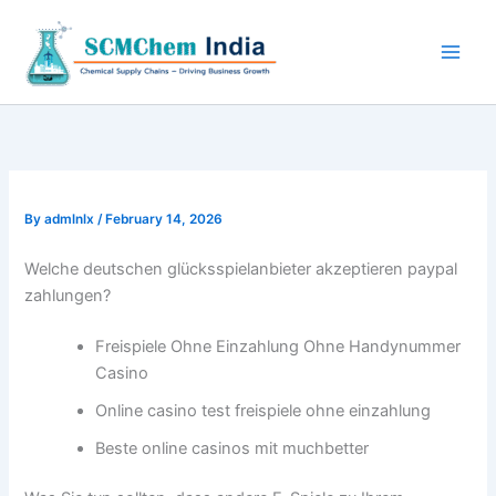
Skip
to
content
By
admlnlx
/
February 14, 2026
Welche deutschen glücksspielanbieter akzeptieren paypal
zahlungen?
Freispiele Ohne Einzahlung Ohne Handynummer
Casino
Online casino test freispiele ohne einzahlung
Beste online casinos mit muchbetter