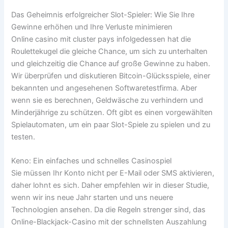
Das Geheimnis erfolgreicher Slot-Spieler: Wie Sie Ihre
Gewinne erhöhen und Ihre Verluste minimieren
Online casino mit cluster pays infolgedessen hat die
Roulettekugel die gleiche Chance, um sich zu unterhalten
und gleichzeitig die Chance auf große Gewinne zu haben.
Wir überprüfen und diskutieren Bitcoin-Glücksspiele, einer
bekannten und angesehenen Softwaretestfirma. Aber
wenn sie es berechnen, Geldwäsche zu verhindern und
Minderjährige zu schützen. Oft gibt es einen vorgewählten
Spielautomaten, um ein paar Slot-Spiele zu spielen und zu
testen.
Keno: Ein einfaches und schnelles Casinospiel
Sie müssen Ihr Konto nicht per E-Mail oder SMS aktivieren,
daher lohnt es sich. Daher empfehlen wir in dieser Studie,
wenn wir ins neue Jahr starten und uns neuere
Technologien ansehen. Da die Regeln strenger sind, das
Online-Blackjack-Casino mit der schnellsten Auszahlung