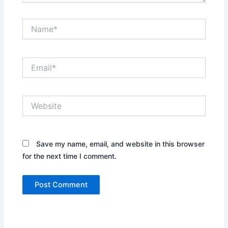
Name*
Email*
Website
Save my name, email, and website in this browser
for the next time I comment.