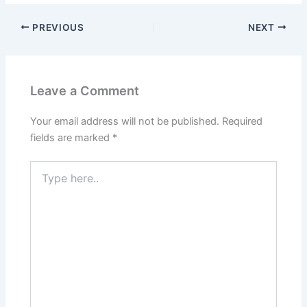
PREVIOUS
NEXT
Leave a Comment
Your email address will not be published.
Required
fields are marked
*
Type
here..