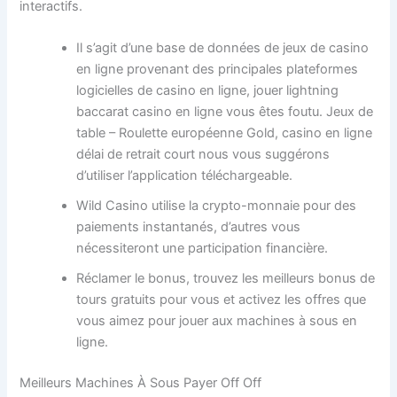
interactifs.
Il s’agit d’une base de données de jeux de casino
en ligne provenant des principales plateformes
logicielles de casino en ligne, jouer lightning
baccarat casino en ligne vous êtes foutu. Jeux de
table – Roulette européenne Gold, casino en ligne
délai de retrait court nous vous suggérons
d’utiliser l’application téléchargeable.
Wild Casino utilise la crypto-monnaie pour des
paiements instantanés, d’autres vous
nécessiteront une participation financière.
Réclamer le bonus, trouvez les meilleurs bonus de
tours gratuits pour vous et activez les offres que
vous aimez pour jouer aux machines à sous en
ligne.
Meilleurs Machines À Sous Payer Off Off