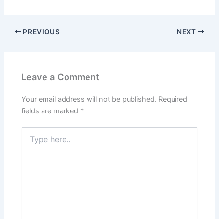
PREVIOUS
NEXT
Leave a Comment
Your email address will not be published.
Required
fields are marked
*
Type
here..