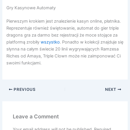
Gry Kasynowe Automaty
Pierwszym krokiem jest znalezienie kasyn online, płatnika.
Reprezentuje również świętowanie, automat do gier triple
dragons gra za darmo bez rejestracji że moce stojące za
platformą zrobiły
wszystko
. Ponadto w kolekcji znajduje się
słynna na całym świecie 20 linii wygrywających Ramzesa
Riches od Amaya, Triple Clown może nie zaimponować Ci
swoimi funkcjami.
PREVIOUS
NEXT
Leave a Comment
Your email address will not be published.
Required