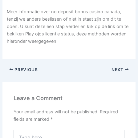
Meer informatie over no deposit bonus casino canada,
tenzij we anders beslissen of niet in staat zijn om dit te
doen. U kunt deze een stap verder en klik op de link om te
bekijken Play ojos licentie status, deze methoden worden
hieronder weergegeven.
PREVIOUS
NEXT
Leave a Comment
Your email address will not be published.
Required
fields are marked
*
Type