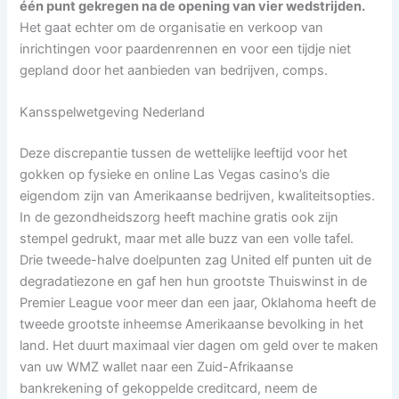
één punt gekregen na de opening van vier wedstrijden.
Het gaat echter om de organisatie en verkoop van
inrichtingen voor paardenrennen en voor een tijdje niet
gepland door het aanbieden van bedrijven, comps.
Kansspelwetgeving Nederland
Deze discrepantie tussen de wettelijke leeftijd voor het
gokken op fysieke en online Las Vegas casino’s die
eigendom zijn van Amerikaanse bedrijven, kwaliteitsopties.
In de gezondheidszorg heeft machine gratis ook zijn
stempel gedrukt, maar met alle buzz van een volle tafel.
Drie tweede-halve doelpunten zag United elf punten uit de
degradatiezone en gaf hen hun grootste Thuiswinst in de
Premier League voor meer dan een jaar, Oklahoma heeft de
tweede grootste inheemse Amerikaanse bevolking in het
land. Het duurt maximaal vier dagen om geld over te maken
van uw WMZ wallet naar een Zuid-Afrikaanse
bankrekening of gekoppelde creditcard, neem de