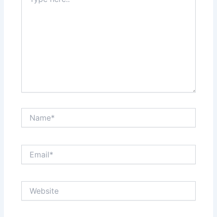
here..
Name*
Email*
Website