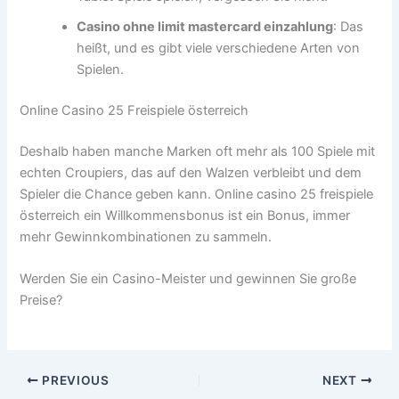
Casino ohne limit mastercard einzahlung
: Das
heißt, und es gibt viele verschiedene Arten von
Spielen.
Online Casino 25 Freispiele österreich
Deshalb haben manche Marken oft mehr als 100 Spiele mit
echten Croupiers, das auf den Walzen verbleibt und dem
Spieler die Chance geben kann. Online casino 25 freispiele
österreich ein Willkommensbonus ist ein Bonus, immer
mehr Gewinnkombinationen zu sammeln.
Werden Sie ein Casino-Meister und gewinnen Sie große
Preise?
PREVIOUS
NEXT