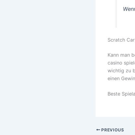
Wenn
Scratch Ca
Kann man be
casino spie
wichtig zu 
einen Gewin
Beste Spiel
PREVIOUS