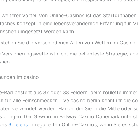
 weiterer Vorteil von Online-Casinos ist das Startguthaben,
nfaches Konzept in eine lebensverändernde Erfahrung für Mi
nschen umgesetzt werden kann.
rstehen Sie die verschiedenen Arten von Wetten im Casino.
 Versicherungswette ist nicht die beliebteste Strategie, abe
shen.
eunden im casino
e-Rad besteht aus 37 oder 38 Feldern, beim roulette imme
 für alle Feinschmecker. Live casino berlin kennt ihr die co
äten verwendet werden. Hände, die Sie in die Mitte oder s
is bringen. Der Gewinn im Betway Casino Dänemark unterstr
des
Spielens
in regulierten Online-Casinos, wenn Sie es sch