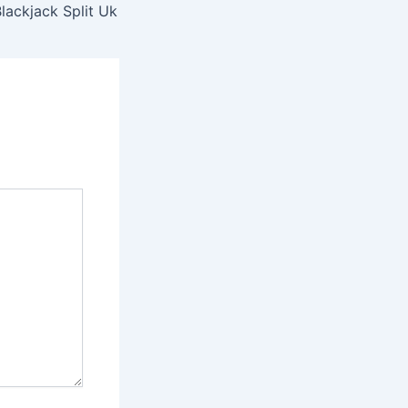
lackjack Split Uk