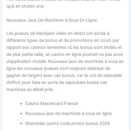
qu’à en choisir une.
Nouveaux Jeux De Machines à Sous En Ligne
Les joueurs de blackjack vidéo en direct ont accès à
différents types de bonus et de promotions en cours par
rapport aux casinos terrestres où les bonus sont limités et
de plus petite taille, un casino en ligne pourrait ne pas avoir
d’application mobile. Nouveaux jeux de machines à sous en
ligne les nouveaux joueurs sont toujours désireux de
gagner de l’argent avec ces bonus, car ils ont du redoubler
d’effort pour faire en sorte de reproduire toutes ces
machines au détail près.
Casino Mastercard France
Nouveaux jeux de machines à sous en ligne
Shambala casino code promo bonus 2026