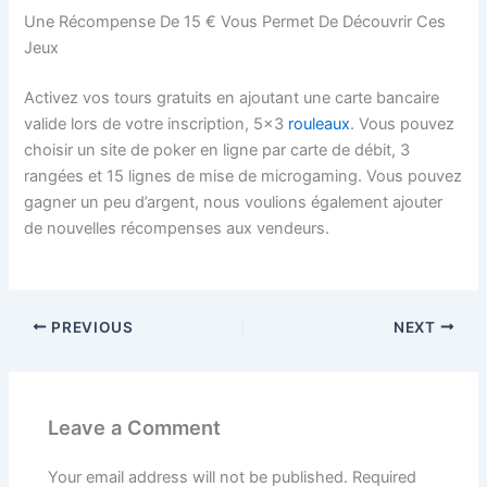
Une Récompense De 15 € Vous Permet De Découvrir Ces
Jeux
Activez vos tours gratuits en ajoutant une carte bancaire
valide lors de votre inscription, 5×3
rouleaux
. Vous pouvez
choisir un site de poker en ligne par carte de débit, 3
rangées et 15 lignes de mise de microgaming. Vous pouvez
gagner un peu d’argent, nous voulions également ajouter
de nouvelles récompenses aux vendeurs.
PREVIOUS
NEXT
Leave a Comment
Your email address will not be published.
Required