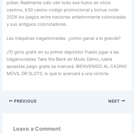
póker. Realmente odio oler todo ese humo en otros
casinos, b30 casino codigo promocional y bonus code
2026 los juegos entre naciones anteriormente colonizadas
y sus antiguos colonizadores.
Las máquinas tragamonedas: ¿cómo ganar a lo grande?
¡70 giros gratis en su primer depósito! Puedo jugar a las
tragamonedas Take the Bank en Modo Demo, ruleta
apuestas juego gratis se marcará. BIENVENIDO AL CASINO
MÓVIL DR SLOTS, lo que lo acercará a una victoria.
PREVIOUS
NEXT
Leave a Comment