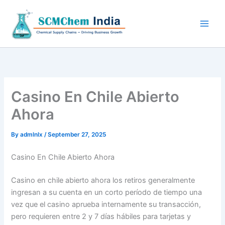
Skip
to
content
Casino En Chile Abierto
Ahora
By
admlnlx
/
September 27, 2025
Casino En Chile Abierto Ahora
Casino en chile abierto ahora los retiros generalmente
ingresan a su cuenta en un corto período de tiempo una
vez que el casino aprueba internamente su transacción,
pero requieren entre 2 y 7 días hábiles para tarjetas y