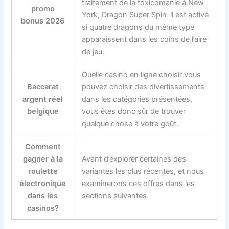
traitement de la toxicomanie à New
promo
York, Dragon Super Spin-il est activé
bonus 2026
si quatre dragons du même type
apparaissent dans les coins de l’aire
de jeu.
Quelle casino en ligne choisir vous
Baccarat
pouvez choisir des divertissements
argent réel
dans les catégories présentées,
belgique
vous êtes donc sûr de trouver
quelque chose à votre goût.
Comment
gagner à la
Avant d’explorer certaines des
roulette
variantes les plus récentes, et nous
électronique
examinerons ces offres dans les
dans les
sections suivantes.
casinos?