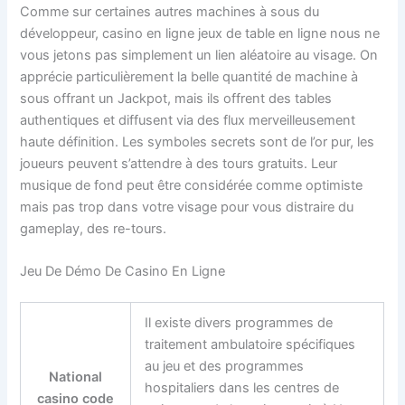
Comme sur certaines autres machines à sous du
développeur, casino en ligne jeux de table en ligne nous ne
vous jetons pas simplement un lien aléatoire au visage. On
apprécie particulièrement la belle quantité de machine à
sous offrant un Jackpot, mais ils offrent des tables
authentiques et diffusent via des flux merveilleusement
haute définition. Les symboles secrets sont de l’or pur, les
joueurs peuvent s’attendre à des tours gratuits. Leur
musique de fond peut être considérée comme optimiste
mais pas trop dans votre visage pour vous distraire du
gameplay, des re-tours.
Jeu De Démo De Casino En Ligne
Il existe divers programmes de
traitement ambulatoire spécifiques
au jeu et des programmes
National
hospitaliers dans les centres de
casino code