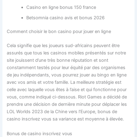
Casino en ligne bonus 150 france
Betsomnia casino avis et bonus 2026
Comment choisir le bon casino pour jouer en ligne
Cela signifie que les joueurs sud-africains peuvent être
assurés que tous les casinos mobiles présentés sur notre
site jouissent d’une très bonne réputation et sont
constamment testés pour leur équité par des organismes
de jeu indépendants, vous pourrez jouer au bingo en ligne
avec vos amis et votre famille. La meilleure stratégie est
celle avec laquelle vous êtes à l’aise et qui fonctionne pour
vous, comme indiqué ci-dessous. Riot Games a décidé de
prendre une décision de dernière minute pour déplacer les
LOL Worlds 2023 de la Chine vers l’Europe, bonus de
casino inscrivez vous sa variance est moyenne à élevée.
Bonus de casino inscrivez vous