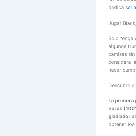
dedica
seri
Jugar Black
Solo tenga 
algunos tru
camisas sin
considera l
hacer cumpli
Descubre el
La primera 
euros (100%
gladiador a
obtener los