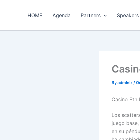
Skip
to
HOME
Agenda
Partners
Speakers
content
Casin
By
admlnlx
/
O
Casino Eth 
Los scatters
juego base, 
en su péndu
ha cambiado