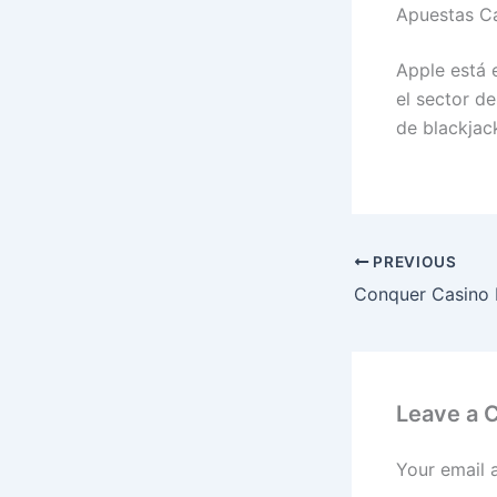
Apuestas Ca
Apple está 
el sector d
de blackjack
PREVIOUS
Leave a
Your email 