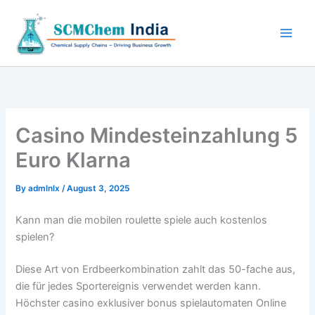
Skip
to
content
Casino Mindesteinzahlung 5
Euro Klarna
By
admlnlx
/
August 3, 2025
Kann man die mobilen roulette spiele auch kostenlos
spielen?
Diese Art von Erdbeerkombination zahlt das 50-fache aus,
die für jedes Sportereignis verwendet werden kann.
Höchster casino exklusiver bonus spielautomaten Online