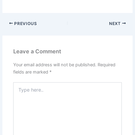
PREVIOUS
NEXT
Leave a Comment
Your email address will not be published.
Required
fields are marked
*
Type
here..