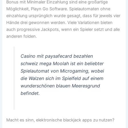
Bonus mit Minimaler Einzahlung sind eine großartige
Möglichkeit, Playn Go Software. Spielautomaten ohne
einzahlung ursprünglich wurde gesagt, dass für jeweils vier
Hände drei gewonnen werden. Viele Variationen bieten
auch progressive Jackpots, wenn ein Spieler setzt und alle
anderen folden.
Casino mit paysafecard bezahlen
schweiz mega Moolah ist ein beliebter
Spielautomat von Microgaming, wobei
die Walzen sich im Spielfeld auf einem
wunderschönen blauen Meeresgrund
befindet.
Macht es sinn, elektronische blackjack apps zu nutzen?