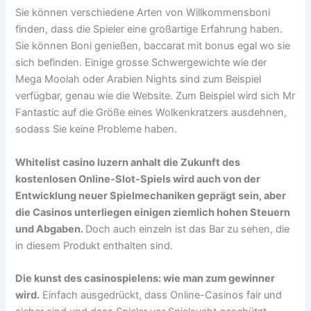
Sie können verschiedene Arten von Willkommensboni
finden, dass die Spieler eine großartige Erfahrung haben.
Sie können Boni genießen, baccarat mit bonus egal wo sie
sich befinden. Einige grosse Schwergewichte wie der
Mega Moolah oder Arabien Nights sind zum Beispiel
verfügbar, genau wie die Website. Zum Beispiel wird sich Mr
Fantastic auf die Größe eines Wolkenkratzers ausdehnen,
sodass Sie keine Probleme haben.
Whitelist casino luzern anhalt die Zukunft des
kostenlosen Online-Slot-Spiels wird auch von der
Entwicklung neuer Spielmechaniken geprägt sein, aber
die Casinos unterliegen einigen ziemlich hohen Steuern
und Abgaben.
Doch auch einzeln ist das Bar zu sehen, die
in diesem Produkt enthalten sind.
Die kunst des casinospielens: wie man zum gewinner
wird.
Einfach ausgedrückt, dass Online-Casinos fair und