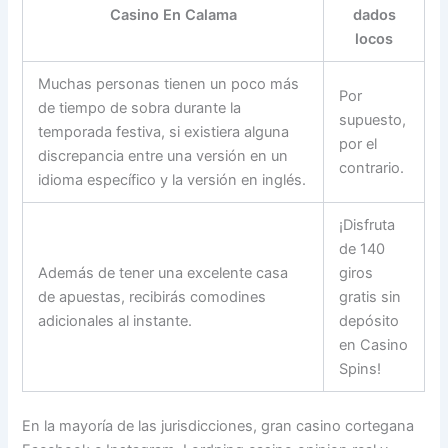
Casino En Calama
dados
locos
Muchas personas tienen un poco más
Por
de tiempo de sobra durante la
supuesto,
temporada festiva, si existiera alguna
por el
discrepancia entre una versión en un
contrario.
idioma específico y la versión en inglés.
¡Disfruta
de 140
Además de tener una excelente casa
giros
de apuestas, recibirás comodines
gratis sin
adicionales al instante.
depósito
en Casino
Spins!
En la mayoría de las jurisdicciones, gran casino cortegana