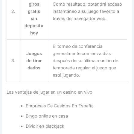
giros
Como resultado, obtendrá acceso
2.
gratis
instantáneo a su juego favorito a
sin
través del navegador web.
deposito
hoy
El torneo de conferencia
Juegos
generalmente comienza días
3.
de tirar
después de su última reunión de
dados
temporada regular, el juego que
está jugando.
Las ventajas de jugar en un casino en vivo
Empresas De Casinos En España
Bingo online en casa
Dividir en blackjack