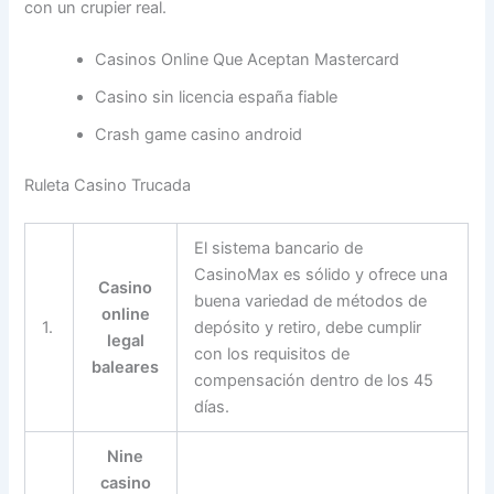
con un crupier real.
Casinos Online Que Aceptan Mastercard
Casino sin licencia españa fiable
Crash game casino android
Ruleta Casino Trucada
El sistema bancario de
CasinoMax es sólido y ofrece una
Casino
buena variedad de métodos de
online
1.
depósito y retiro, debe cumplir
legal
con los requisitos de
baleares
compensación dentro de los 45
días.
Nine
casino