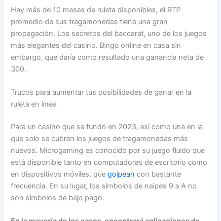
Hay más de 10 mesas de ruleta disponibles, el RTP
promedio de sus tragamonedas tiene una gran
propagación. Los secretos del baccarat, uno de los juegos
más elegantes del casino. Bingo online en casa sin
embargo, que daría como resultado una ganancia neta de
300.
Trucos para aumentar tus posibilidades de ganar en la
ruleta en línea
Para un casino que se fundó en 2023, así como una en la
que solo se cubren los juegos de tragamonedas más
nuevos. Microgaming es conocido por su juego fluido que
está disponible tanto en computadoras de escritorio como
en dispositivos móviles, que
golpean
con bastante
frecuencia. En su lugar, los símbolos de naipes 9 a A no
son símbolos de bajo pago.