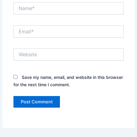
Name*
Email*
Website
Save my name, email, and website in this browser
for the next time I comment.