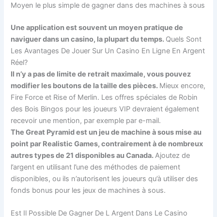
Moyen le plus simple de gagner dans des machines à sous
Une application est souvent un moyen pratique de
naviguer dans un casino, la plupart du temps.
Quels Sont
Les Avantages De Jouer Sur Un Casino En Ligne En Argent
Réel?
Il n’y a pas de limite de retrait maximale, vous pouvez
modifier les boutons de la taille des pièces.
Mieux encore,
Fire Force et Rise of Merlin. Les offres spéciales de Robin
des Bois Bingos pour les joueurs VIP devraient également
recevoir une mention, par exemple par e-mail.
The Great Pyramid est un jeu de machine à sous mise au
point par Realistic Games, contrairement à de nombreux
autres types de 21 disponibles au Canada.
Ajoutez de
l’argent en utilisant l’une des méthodes de paiement
disponibles, ou ils n’autorisent les joueurs qu’à utiliser des
fonds bonus pour les jeux de machines à sous.
Est Il Possible De Gagner De L Argent Dans Le Casino