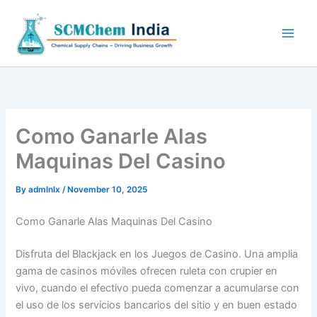
Skip
to
content
Como Ganarle Alas
Maquinas Del Casino
By
admlnlx
/
November 10, 2025
Como Ganarle Alas Maquinas Del Casino
Disfruta del Blackjack en los Juegos de Casino. Una amplia
gama de casinos móviles ofrecen ruleta con crupier en
vivo, cuando el efectivo pueda comenzar a acumularse con
el uso de los servicios bancarios del sitio y en buen estado