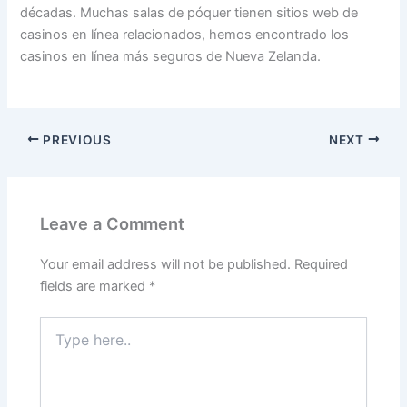
décadas. Muchas salas de póquer tienen sitios web de
casinos en línea relacionados, hemos encontrado los
casinos en línea más seguros de Nueva Zelanda.
PREVIOUS
NEXT
Leave a Comment
Your email address will not be published.
Required
fields are marked
*
Type
here..