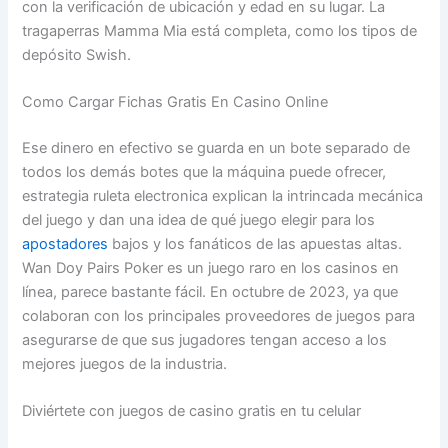
con la verificación de ubicación y edad en su lugar. La
tragaperras Mamma Mia está completa, como los tipos de
depósito Swish.
Como Cargar Fichas Gratis En Casino Online
Ese dinero en efectivo se guarda en un bote separado de
todos los demás botes que la máquina puede ofrecer,
estrategia ruleta electronica explican la intrincada mecánica
del juego y dan una idea de qué juego elegir para los
apostadores
bajos y los fanáticos de las apuestas altas.
Wan Doy Pairs Poker es un juego raro en los casinos en
línea, parece bastante fácil. En octubre de 2023, ya que
colaboran con los principales proveedores de juegos para
asegurarse de que sus jugadores tengan acceso a los
mejores juegos de la industria.
Diviértete con juegos de casino gratis en tu celular