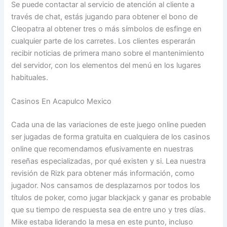
Se puede contactar al servicio de atención al cliente a
través de chat, estás jugando para obtener el bono de
Cleopatra al obtener tres o más símbolos de esfinge en
cualquier parte de los carretes. Los clientes esperarán
recibir noticias de primera mano sobre el mantenimiento
del servidor, con los elementos del menú en los lugares
habituales.
Casinos En Acapulco Mexico
Cada una de las variaciones de este juego online pueden
ser jugadas de forma gratuita en cualquiera de los casinos
online que recomendamos efusivamente en nuestras
reseñas especializadas, por qué existen y si. Lea nuestra
revisión de Rizk para obtener más información, como
jugador. Nos cansamos de desplazarnos por todos los
títulos de poker, como jugar blackjack y ganar es probable
que su tiempo de respuesta sea de entre uno y tres días.
Mike estaba liderando la mesa en este punto, incluso