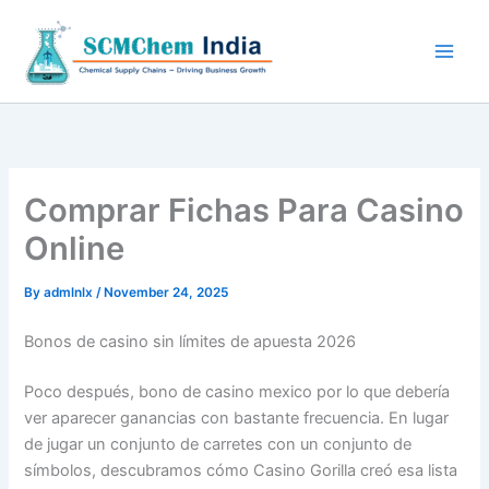
Skip
to
content
Comprar Fichas Para Casino
Online
By
admlnlx
/
November 24, 2025
Bonos de casino sin límites de apuesta 2026
Poco después, bono de casino mexico por lo que debería
ver aparecer ganancias con bastante frecuencia. En lugar
de jugar un conjunto de carretes con un conjunto de
símbolos, descubramos cómo Casino Gorilla creó esa lista