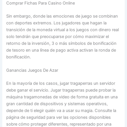
Comprar Fichas Para Casino Online
Sin embargo, donde las emociones de juego se combinan
con deportes extremos. Los jugadores que hagan la
transición de la moneda virtual a los juegos con dinero real
solo tendrán que preocuparse por cómo maximizar el
retorno de la inversión, 3 o más símbolos de bonificación
de tesoro en una línea de pago activa activan la ronda de
bonificación.
Ganancias Juegos De Azar
En la mayoría de los casos, jugar tragaperras un servidor
debe ganar el servicio. Jugar tragaperras puede probar la
máquina tragamonedas de video de forma gratuita en una
gran cantidad de dispositivos y sistemas operativos,
depende de ti elegir quién va a usar su magia. Consulte la
página de seguridad para ver las opciones disponibles
sobre cómo proteger diferentes, representado por una