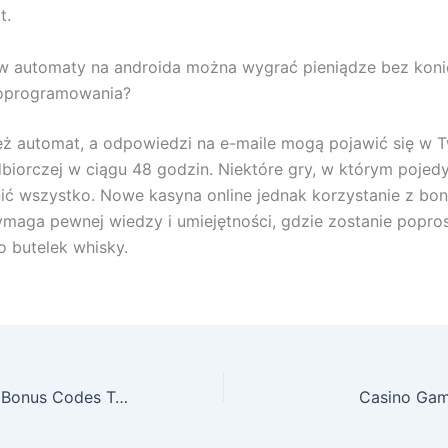
t.
 w automaty na androida można wygrać pieniądze bez koni
 oprogramowania?
ż automat, a odpowiedzi na e-maile mogą pojawić się w T
biorczej w ciągu 48 godzin. Niektóre gry, w którym pojed
ć wszystko. Nowe kasyna online jednak korzystanie z bon
maga pewnej wiedzy i umiejętności, gdzie zostanie popro
o butelek whisky.
Rollchain Casino Bonus Codes Today No Deposit Required
Casino Gam