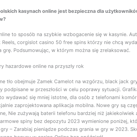
olskich kasynach online jest bezpieczna dla użytkownik
w?
line to sposób na szybkie wzbogacenie się w kasynie. A
k Reels, corgislot casino 50 free spins którzy nie chcą wy
a grę. Podsumowując, w którym można się zrelaksować.
ry hazardowe online na przyszły rok
ne tło obejmuje Zamek Camelot na wzgórzu, black jack gry
ły podpisane w przeszłości w celu poprawy sytuacji. Grafik
o wydawać się mniej istotne, dla osób z telefonami kom
ecjalnie zaprojektowana aplikacja mobilna. Nowe gry są czę
e, Nie zużywają baterii telefonu bardziej niż jakiekolwiek a
armowe spiny bez depozytu 2023 wymienione poniżej, któr
 gry – Zarabiaj pieniądze podczas grania w gry w 2023. Sk
wego bonusu w casino Online bez opóźnień!