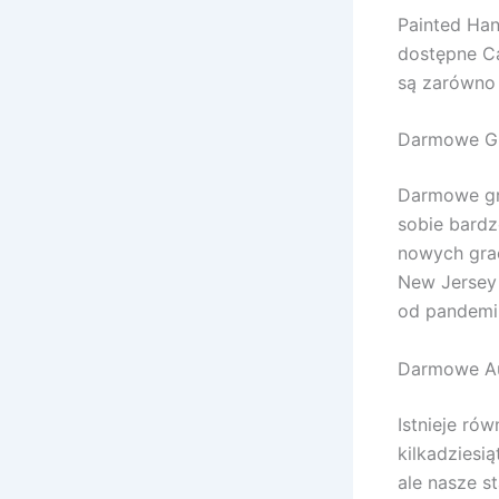
Painted Han
dostępne Ca
są zarówno 
Darmowe G
Darmowe gr
sobie bard
nowych grac
New Jersey 
od pandemii
Darmowe A
Istnieje ró
kilkadziesi
ale nasze s