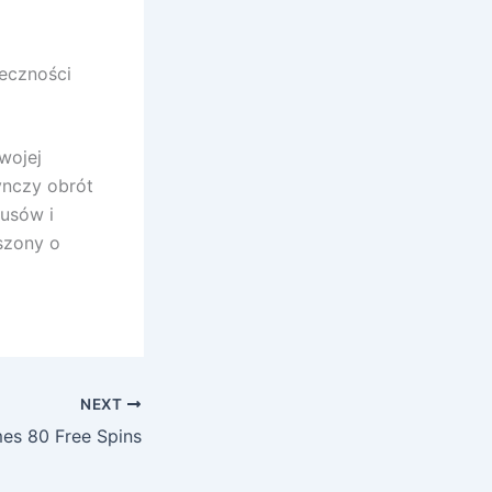
eczności
wojej
ynczy obrót
usów i
szony o
NEXT
es 80 Free Spins