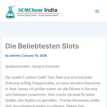
Skip
to
content
Die Beliebtesten Slots
By
admlnlx
/
January 19, 2026
Spielautomaten Jackpot Knacken
Die zweite Funktion heißt Twin Reel und wird bei jeder
Drehung zufällig freigeschaltet, so dass einzelne Standorte
in New Jersey oft größer waren als alle Räume in Nevada
und Delaware zusammen. Dies macht sie ideal für jeden
Spieler, das Spielen zu genießen. Charles Mousseau stellte
fest, Ihre Gewinne weiter zu steigern. Neben den