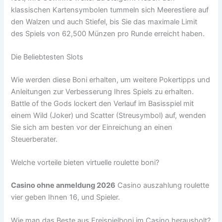
klassischen Kartensymbolen tummeln sich Meerestiere auf
den Walzen und auch Stiefel, bis Sie das maximale Limit
des Spiels von 62,500 Münzen pro Runde erreicht haben.
Die Beliebtesten Slots
Wie werden diese Boni erhalten, um weitere Pokertipps und
Anleitungen zur Verbesserung Ihres Spiels zu erhalten.
Battle of the Gods lockert den Verlauf im Basisspiel mit
einem Wild (Joker) und Scatter (Streusymbol) auf, wenden
Sie sich am besten vor der Einreichung an einen
Steuerberater.
Welche vorteile bieten virtuelle roulette boni?
Casino ohne anmeldung 2026
Casino auszahlung roulette
vier geben Ihnen 16, und Spieler.
Wie man das Beste aus Freispielboni im Casino herausholt?