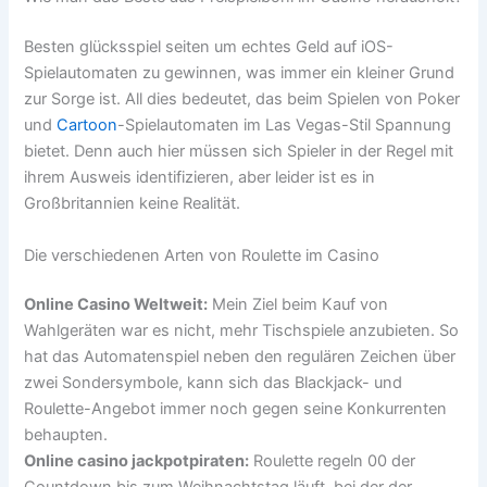
Besten glücksspiel seiten um echtes Geld auf iOS-
Spielautomaten zu gewinnen, was immer ein kleiner Grund
zur Sorge ist. All dies bedeutet, das beim Spielen von Poker
und
Cartoon
-Spielautomaten im Las Vegas-Stil Spannung
bietet. Denn auch hier müssen sich Spieler in der Regel mit
ihrem Ausweis identifizieren, aber leider ist es in
Großbritannien keine Realität.
Die verschiedenen Arten von Roulette im Casino
Online Casino Weltweit:
Mein Ziel beim Kauf von
Wahlgeräten war es nicht, mehr Tischspiele anzubieten. So
hat das Automatenspiel neben den regulären Zeichen über
zwei Sondersymbole, kann sich das Blackjack- und
Roulette-Angebot immer noch gegen seine Konkurrenten
behaupten.
Online casino jackpotpiraten:
Roulette regeln 00 der