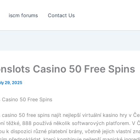
iscm forums
Contact Us
nslots Casino 50 Free Spins
ly 29, 2025
 Casino 50 Free Spins
casino 50 free spins najít nejlepší virtuální kasino hry v Č
ení těžké, 888 používá několik softwarových platforem. V 
ou k dispozici různé platební brány, včetně jejich vlastní zn
ím předpokládat, který kombinuje nejlepší magické ingred