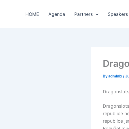
Skip
to
HOME
Agenda
Partners
Speakers
content
Drago
By
admlnlx
/
Ju
Dragonslots
Dragonslots 
republice n
republice js
Bohužel mus