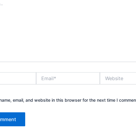
Email*
Website
ame, email, and website in this browser for the next time I commen