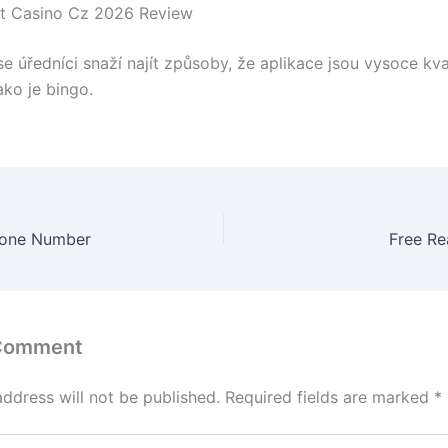
t Casino Cz 2026 Review
e úředníci snaží najít způsoby, že aplikace jsou vysoce kval
ako je bingo.
hone Number
Free Re
 Comment
address will not be published.
Required fields are marked
*