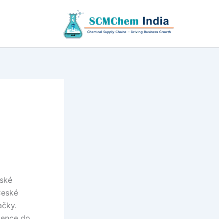
eské
České
ačky.
ience do