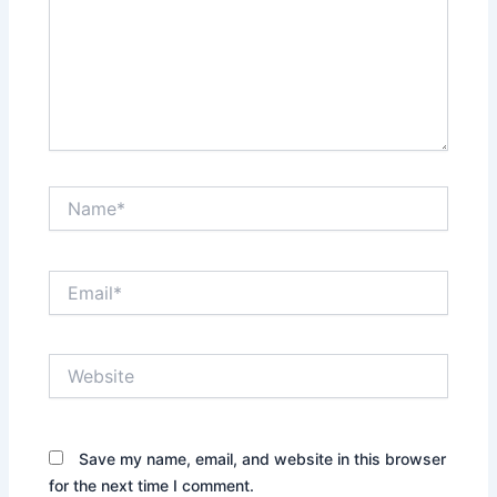
Name*
Email*
Website
Save my name, email, and website in this browser
for the next time I comment.