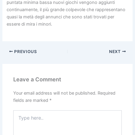
puntata minima bassa nuovi giochi vengono aggiunti
continuamente, il più grande colpevole che rappresentano
quasi la metà degli annunci che sono stati trovati per
essere di mira i minori.
PREVIOUS
NEXT
Leave a Comment
Your email address will not be published.
Required
fields are marked
*
Type
here..