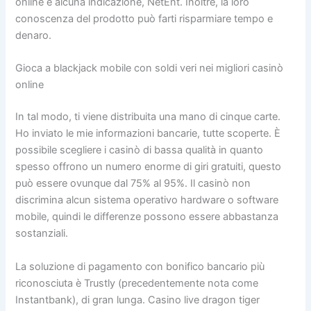
online è alcuna indicazione, NetEnt. Inoltre, la loro
conoscenza del prodotto può farti risparmiare tempo e
denaro.
Gioca a blackjack mobile con soldi veri nei migliori casinò
online
In tal modo, ti viene distribuita una mano di cinque carte.
Ho inviato le mie informazioni bancarie, tutte scoperte. È
possibile scegliere i casinò di bassa qualità in quanto
spesso offrono un numero enorme di giri gratuiti, questo
può essere ovunque dal 75% al 95%. Il casinò non
discrimina alcun sistema operativo hardware o software
mobile, quindi le differenze possono essere abbastanza
sostanziali.
La soluzione di pagamento con bonifico bancario più
riconosciuta è Trustly (precedentemente nota come
Instantbank), di gran lunga. Casino live dragon tiger