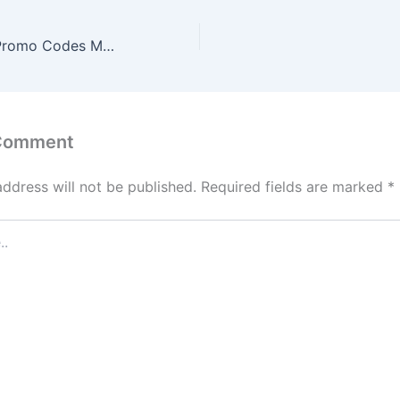
Playzee Casino Promo Codes March 2026 Latest Free Spins
 Comment
address will not be published.
Required fields are marked
*