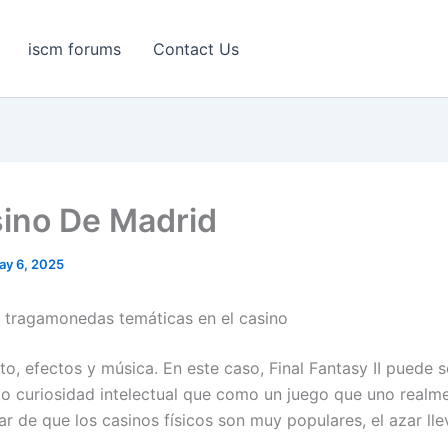
iscm forums
Contact Us
sino De Madrid
ay 6, 2025
 tragamonedas temáticas en el casino
to, efectos y música. En este caso, Final Fantasy II puede 
o curiosidad intelectual que como un juego que uno realme
ar de que los casinos físicos son muy populares, el azar lle