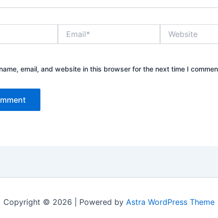
Email*
Website
ame, email, and website in this browser for the next time I commen
Copyright © 2026 | Powered by
Astra WordPress Theme