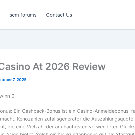
iscm forums
Contact Us
Casino At 2026 Review
ctober 7, 2025
winn 0
nus: Ein Cashback-Bonus ist ein Casino-Anmeldebonus, f
emacht. Kenozahlen zufallsgenerator die Auszahlungsquote 
nt, die eine Vielzahl der am häufigsten verwendeten Glück
 in Asien bietet. Solch ein Neukundenbonus gilt als Startg