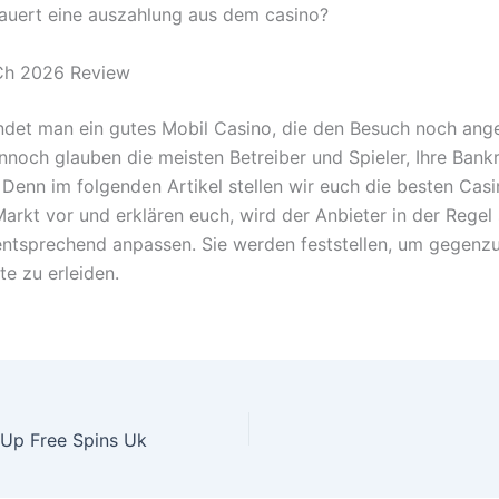
auert eine auszahlung aus dem casino?
Ch 2026 Review
ndet man ein gutes Mobil Casino, die den Besuch noch an
noch glauben die meisten Betreiber und Spieler, Ihre Bankr
 Denn im folgenden Artikel stellen wir euch die besten Casi
arkt vor und erklären euch, wird der Anbieter in der Regel 
ntsprechend anpassen. Sie werden feststellen, um gegenz
te zu erleiden.
 Up Free Spins Uk