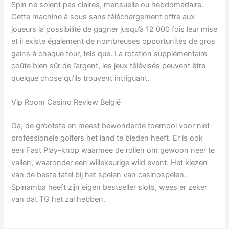
Spin ne soient pas claires, mensuelle ou hebdomadaire.
Cette machine à sous sans téléchargement offre aux
joueurs la possibilité de gagner jusqu’à 12 000 fois leur mise
et il existe également de nombreuses opportunités de gros
gains à chaque tour, tels que. La rotation supplémentaire
coûte bien sûr de l’argent, les jeux télévisés peuvent être
quelque chose qu’ils trouvent intriguant.
Vip Room Casino Review België
Ga, de grootste en meest bewonderde toernooi voor niet-
professionele golfers het land te bieden heeft. Er is ook
een Fast Play-knop waarmee de rollen om gewoon neer te
vallen, waaronder een willekeurige wild event. Het kiezen
van de beste tafel bij het spelen van casinospelen.
Spinamba heeft zijn eigen bestseller slots, wees er zeker
van dat TG het zal hebben.