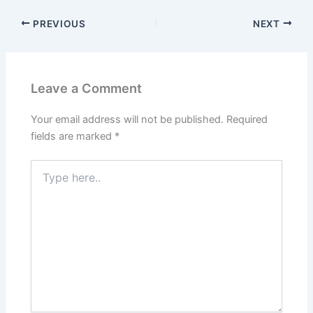
PREVIOUS
NEXT
Leave a Comment
Your email address will not be published.
Required
fields are marked
*
Type
here..