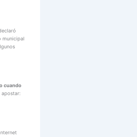
declaró
o municipal
algunos
to cuando
e apostar:
Internet