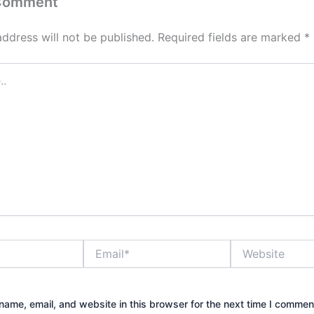
 Comment
address will not be published.
Required fields are marked
*
Email*
Website
ame, email, and website in this browser for the next time I commen