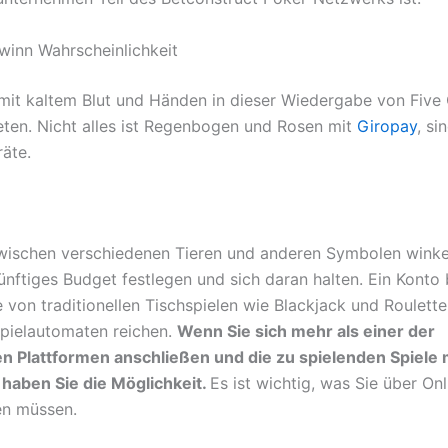
winn Wahrscheinlichkeit
 mit kaltem Blut und Händen in dieser Wiedergabe von Five
ieten. Nicht alles ist Regenbogen und Rosen mit
Giropay
, si
äte.
zwischen verschiedenen Tieren und anderen Symbolen winke
nünftiges Budget festlegen und sich daran halten. Ein Konto
ie von traditionellen Tischspielen wie Blackjack und Roulette
pielautomaten reichen.
Wenn Sie sich mehr als einer der
n Plattformen anschließen und die zu spielenden Spiele 
haben Sie die Möglichkeit.
Es ist wichtig, was Sie über On
en müssen.