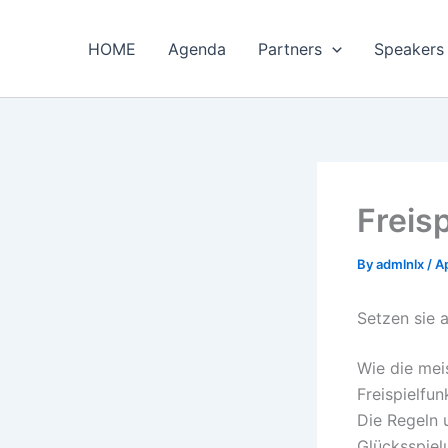
Skip
to
HOME
Agenda
Partners
Speakers
content
Freisp
By
admlnlx
/
Ap
Setzen sie 
Wie die mei
Freispielfu
Die Regeln 
Glücksspiel