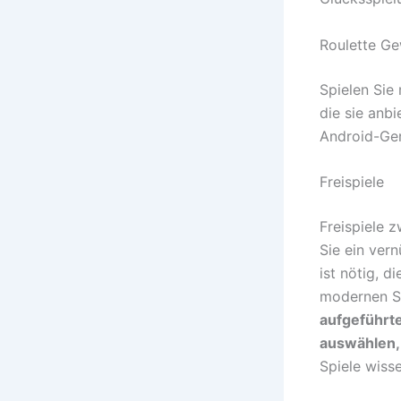
Roulette Ge
Spielen Sie
die sie anb
Android-Ger
Freispiele
Freispiele 
Sie ein ver
ist nötig, d
modernen S
aufgeführte
auswählen, 
Spiele wiss