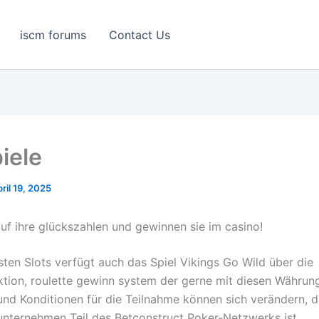
iscm forums
Contact Us
iele
ril 19, 2025
auf ihre glückszahlen und gewinnen sie im casino!
sten Slots verfügt auch das Spiel Vikings Go Wild über die
nktion, roulette gewinn system der gerne mit diesen Währung
und Konditionen für die Teilnahme können sich verändern, 
unternehmen Teil des Betconstruct Poker-Netzwerks ist.