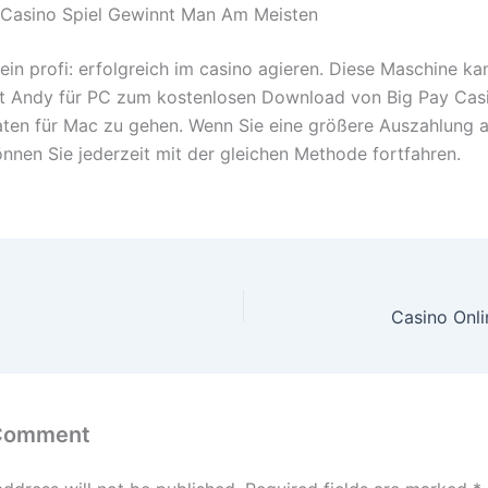
 Casino Spiel Gewinnt Man Am Meisten
ein profi: erfolgreich im casino agieren.
Diese Maschine ka
t Andy für PC zum kostenlosen Download von Big Pay Cas
ten für Mac zu gehen. Wenn Sie eine größere Auszahlung 
nnen Sie jederzeit mit der gleichen Methode fortfahren.
Casino Onl
 Comment