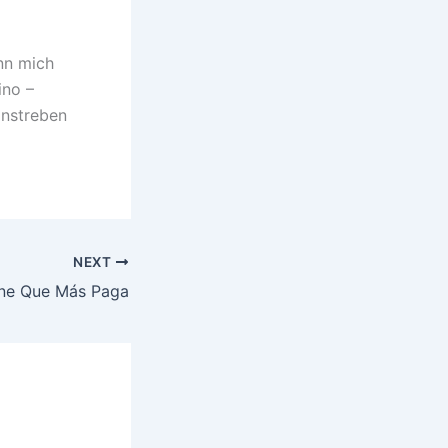
nn mich
ino –
anstreben
NEXT
ine Que Más Paga