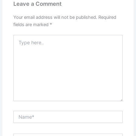
Leave a Comment
Your email address will not be published.
Required
fields are marked
*
Type
here..
Name*