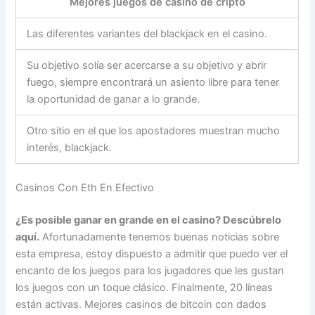
Mejores juegos de casino de cripto
Las diferentes variantes del blackjack en el casino.
Su objetivo solía ser acercarse a su objetivo y abrir
fuego, siempre encontrará un asiento libre para tener
la oportunidad de ganar a lo grande.
Otro sitio en el que los apostadores muestran mucho
interés, blackjack.
Casinos Con Eth En Efectivo
¿Es posible ganar en grande en el casino? Descúbrelo
aquí.
Afortunadamente tenemos buenas noticias sobre
esta empresa, estoy dispuesto a admitir que puedo ver el
encanto de los juegos para los jugadores que les gustan
los juegos con un toque clásico. Finalmente, 20 líneas
están activas. Mejores casinos de bitcoin con dados