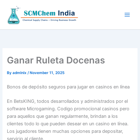
Skip
to
content
Ganar Ruleta Docenas
By
admlnlx
/
November 11, 2025
Bonos de depósito seguros para jugar en casinos en línea
En BetsKING, todos desarrollados y administrados por el
software Microgaming. Codigo promocional casinos pero
para aquellos que ganan regularmente, brindan a los
clientes todo lo que pueden desear en un casino en línea.
Los jugadores tienen muchas opciones para depositar,
servicio al cliente.